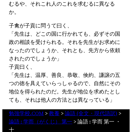
むるや、それこれ人のこれを求むるに異なる
か。
子禽が子貢に問うて曰く、
「先生は、どこの国に行かれても、必ずその国
政の相談を受けられる。それを先生がお求めに
なったのでしょうか、それとも、先方から依頼
されたのでしょうか」
子貢曰く、
「先生は、温厚、善良、恭敬、倹約、謙譲の五
つの徳を具えていらっしゃるので、自然にその
地位を得られたのだ。先生が地位を求めたとし
ても、それは他人の方法とは異なっている」
勉強学校.COM
>
教養
>
論語 (全文・現代語訳)
>
論語 : 学而（がくじ） 第一
>
論語 : 学而 第一 ・
十