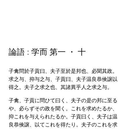
論語 : 学而 第一 ・ 十
子禽問於子貢曰、夫子至於是邦也、必聞其政。
求之与、抑与之与、子貢曰、夫子温良恭倹譲以
得之。夫子之求之也、其諸異乎人之求之与。
子禽、子貢に問ひて曰く、夫子の是の邦に至る
や、必らずその政を聞く。これを求めたるか、
抑これを与えられたるか。子貢曰く、夫子は温
良恭倹譲、以てこれを得たり。夫子のこれを求