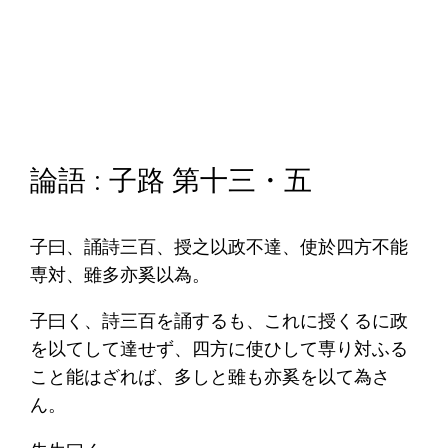
論語 : 子路 第十三・五
子曰、誦詩三百、授之以政不達、使於四方不能
専対、雖多亦奚以為。
子曰く、詩三百を誦するも、これに授くるに政
を以てして達せず、四方に使ひして専り対ふる
こと能はざれば、多しと雖も亦奚を以て為さ
ん。