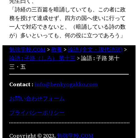
先生曰く、
「詩経の三百篇を暗誦していても、この者に政
務を授けて達成せず、四方の国へ使いに行って
一人で対応できないと、（暗誦している詩の数
が）多いといっても、何の役に立つであろう」
勉強学校.COM
>
教養
>
論語 (全文・現代語訳)
>
論語 : 子路（しろ） 第十三
>
論語 : 子路 第十
三・五
Contact
:
info@benkyogakko.com
お問い合わせフォーム
プライバシーポリシー
Copyright © 2023.
勉強学校.COM