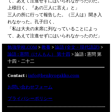
て、あえて注進せずにはいられなかったのだ。
上様曰く、『あの三人に言え』と」
三人の所に行って報告した。（三人は）聞き入
れなかった。孔子曰く、
「私は大夫の末席に列なっていることによっ
て、あえて注進せずにはいられなかったのだ」
勉強学校.COM
>
教養
>
論語 (全文・現代語訳)
>
論語 : 憲問（けんもん） 第十四
>
論語 : 憲問 第
十四・二十二
Contact
:
info@benkyogakko.com
お問い合わせフォーム
プライバシーポリシー