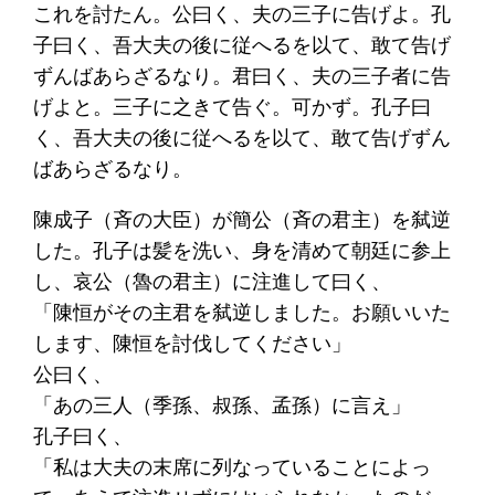
これを討たん。公曰く、夫の三子に告げよ。孔
子曰く、吾大夫の後に従へるを以て、敢て告げ
ずんばあらざるなり。君曰く、夫の三子者に告
げよと。三子に之きて告ぐ。可かず。孔子曰
く、吾大夫の後に従へるを以て、敢て告げずん
ばあらざるなり。
陳成子（斉の大臣）が簡公（斉の君主）を弑逆
した。孔子は髪を洗い、身を清めて朝廷に参上
し、哀公（魯の君主）に注進して曰く、
「陳恒がその主君を弑逆しました。お願いいた
します、陳恒を討伐してください」
公曰く、
「あの三人（季孫、叔孫、孟孫）に言え」
孔子曰く、
「私は大夫の末席に列なっていることによっ