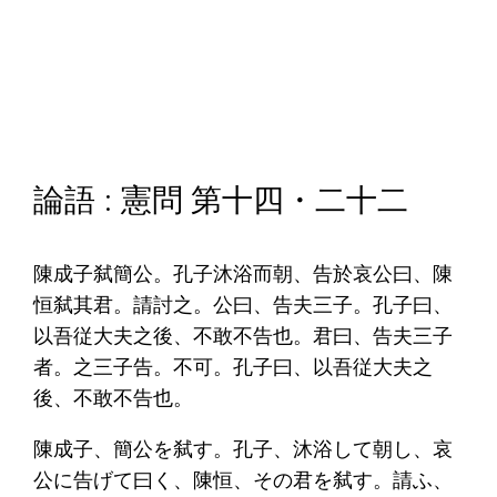
論語 : 憲問 第十四・二十二
陳成子弑簡公。孔子沐浴而朝、告於哀公曰、陳
恒弑其君。請討之。公曰、告夫三子。孔子曰、
以吾従大夫之後、不敢不告也。君曰、告夫三子
者。之三子告。不可。孔子曰、以吾従大夫之
後、不敢不告也。
陳成子、簡公を弑す。孔子、沐浴して朝し、哀
公に告げて曰く、陳恒、その君を弑す。請ふ、