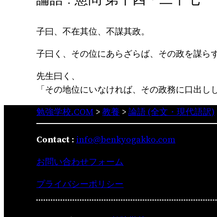
子曰、不在其位、不謀其政。
子曰く、その位にあらざらば、その政を謀ら
先生曰く、
「その地位にいなければ、その政務に口出し
勉強学校.COM
>
教養
>
論語 (全文・現代語訳)
Contact
:
info@benkyogakko.com
お問い合わせフォーム
プライバシーポリシー