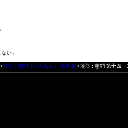
ず。
しない」
>
論語 : 憲問（けんもん） 第十四
>
論語 : 憲問 第十四