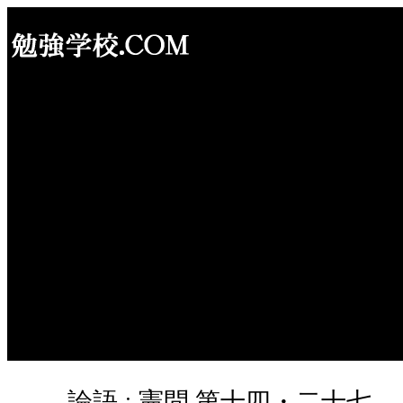
内
容
を
ス
キ
ッ
プ
論語 : 憲問 第十四・二十七