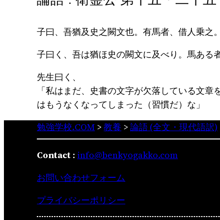
子曰、吾猶及史之闕文也。有馬者、借人乗之
子曰く、吾は猶ほ史の闕文に及べり。馬ある
先生曰く、
「私はまだ、史書の文字が欠落している文章
はもうなくなってしまった（習慣だ）な」
勉強学校.COM
>
教養
>
論語 (全文・現代語訳)
Contact
:
info@benkyogakko.com
お問い合わせフォーム
プライバシーポリシー