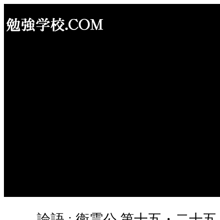
内
容
を
ス
キ
ッ
プ
論語 : 衛霊公 第十五・二十五