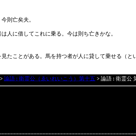
。今則亡矣夫。
者は人に借してこれに乗る。今は則ち亡きかな。
を見たことがある。馬を持つ者が人に貸して乗せる（と
>
論語 : 衛霊公（ゑいれいこう）第十五
>
論語 : 衛霊