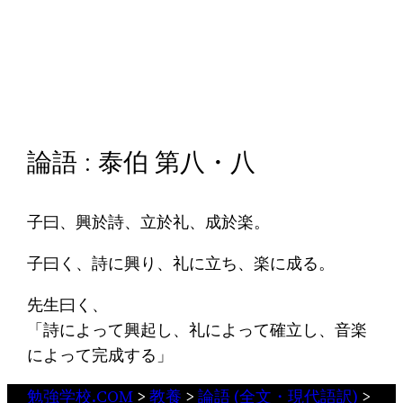
論語 : 泰伯 第八・八
子曰、興於詩、立於礼、成於楽。
子曰く、詩に興り、礼に立ち、楽に成る。
先生曰く、
「詩によって興起し、礼によって確立し、音楽
によって完成する」
勉強学校.COM
>
教養
>
論語 (全文・現代語訳)
>