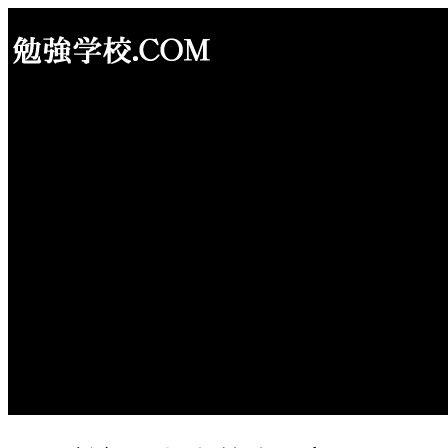
内
容
を
ス
キ
ッ
プ