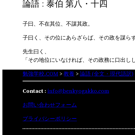
論語 : 泰伯 第八・十四
子曰、不在其位、不謀其政。
子曰く、その位にあらざらば、その政を謀ら
先生曰く、
「その地位にいなければ、その政務に口出し
勉強学校.COM
>
教養
>
論語 (全文・現代語訳)
Contact
:
info@benkyogakko.com
お問い合わせフォーム
プライバシーポリシー