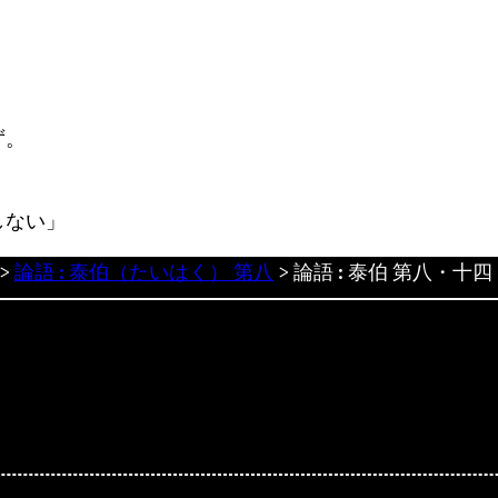
ず。
しない」
>
論語 : 泰伯（たいはく） 第八
>
論語 : 泰伯 第八・十四