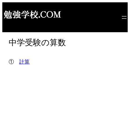
内
容
を
ス
キ
中学受験の算数
ッ
プ
①
計算