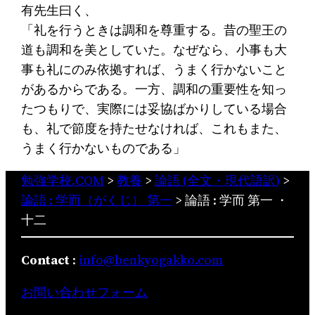
有先生曰く、
「礼を行うときは調和を尊重する。昔の聖王の
道も調和を美としていた。なぜなら、小事も大
事も礼にのみ依拠すれば、うまく行かないこと
があるからである。一方、調和の重要性を知っ
たつもりで、実際には妥協ばかりしている場合
も、礼で節度を持たせなければ、これもまた、
うまく行かないものである」
勉強学校.COM
>
教養
>
論語 (全文・現代語訳)
>
論語 : 学而（がくじ） 第一
>
論語 : 学而 第一 ・
十二
Contact
:
info@benkyogakko.com
お問い合わせフォーム