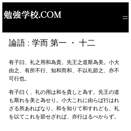
内
容
を
ス
キ
論語 : 学而 第一 ・ 十二
ッ
プ
有子曰、礼之用和為貴。先王之道斯為美。小大
由之、有所不行、知和而和、不以礼節之、亦不
可行也。
有子曰く、礼の用は和を貴しと為す。先王の道
も斯れを美と為せり。小大これに由らば行はれ
ざる所あればなり。和を知りて和すれども、礼
を以てこれを節せざれば、亦行はるべからず。