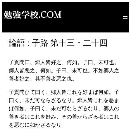
内
容
を
ス
キ
論語 : 子路 第十三・二十四
ッ
プ
子貢問曰、郷人皆好之、何如。子曰、未可也。
郷人皆悪之、何如。子曰、未可也。不如郷人之
善者好之、其不善者悪之也。
子貢問ひて曰く、郷人皆これを好まば何如。子
曰く、未だ可ならざるなり。郷人皆これを悪ま
ば何如。子曰く、未だ可ならざるなり。郷人の
善き者はこれを好み、その善からざる者はこれ
を悪むに如かざるなり。