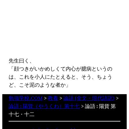
先生曰く、
「顔つきがいかめしくて内心が臆病というの
は、これを小人にたとえると、そう、ちょう
ど、こそ泥のような者か」
勉強学校.COM
>
教養
>
論語 (全文・現代語訳)
>
論語 : 陽貨（やうくわ）第十七
>
論語 : 陽貨 第
十七・十二