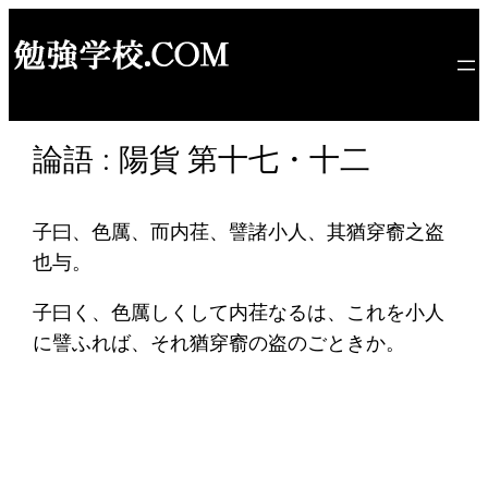
内
容
を
ス
キ
論語 : 陽貨 第十七・十二
ッ
プ
子曰、色厲、而内荏、譬諸小人、其猶穿窬之盗
也与。
子曰く、色厲しくして内荏なるは、これを小人
に譬ふれば、それ猶穿窬の盗のごときか。