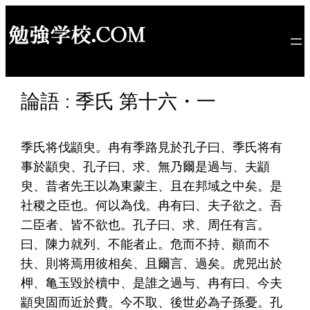
内
容
を
ス
キ
論語 : 季氏 第十六・一
ッ
プ
季氏将伐顓臾。冉有季路見於孔子曰、季氏将有
事於顓臾、孔子曰、求、無乃爾是過与、夫顓
臾、昔者先王以為東蒙主、且在邦域之中矣。是
社稷之臣也。何以為伐。冉有曰、夫子欲之。吾
二臣者、皆不欲也。孔子曰、求、周任有言。
曰、陳力就列、不能者止。危而不持、顚而不
扶、則将焉用彼相矣、且爾言、過矣。虎兕出於
柙、亀玉毀於櫝中、是誰之過与、冉有曰、今夫
顓臾固而近於費。今不取、後世必為子孫憂。孔