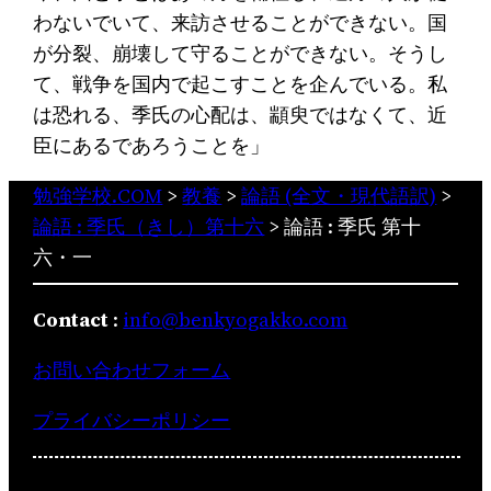
わないでいて、来訪させることができない。国
が分裂、崩壊して守ることができない。そうし
て、戦争を国内で起こすことを企んでいる。私
は恐れる、季氏の心配は、顓臾ではなくて、近
臣にあるであろうことを」
勉強学校.COM
>
教養
>
論語 (全文・現代語訳)
>
論語 : 季氏（きし）第十六
>
論語 : 季氏 第十
六・一
Contact
:
info@benkyogakko.com
お問い合わせフォーム
プライバシーポリシー