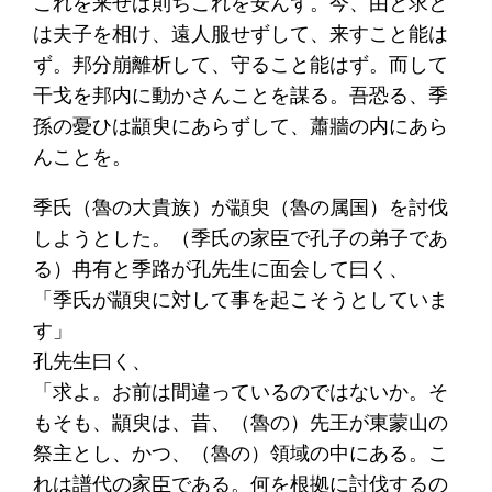
これを来せば則ちこれを安んず。今、由と求と
は夫子を相け、遠人服せずして、来すこと能は
ず。邦分崩離析して、守ること能はず。而して
干戈を邦内に動かさんことを謀る。吾恐る、季
孫の憂ひは顓臾にあらずして、蕭牆の内にあら
んことを。
季氏（魯の大貴族）が顓臾（魯の属国）を討伐
しようとした。（季氏の家臣で孔子の弟子であ
る）冉有と季路が孔先生に面会して曰く、
「季氏が顓臾に対して事を起こそうとしていま
す」
孔先生曰く、
「求よ。お前は間違っているのではないか。そ
もそも、顓臾は、昔、（魯の）先王が東蒙山の
祭主とし、かつ、（魯の）領域の中にある。こ
れは譜代の家臣である。何を根拠に討伐するの