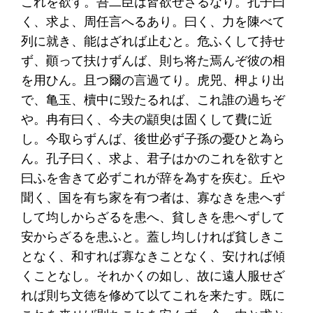
これを欲す。吾二臣は皆欲せざるなり。孔子曰
く、求よ、周任言へるあり。曰く、力を陳べて
列に就き、能はざれば止むと。危ふくして持せ
ず、顚って扶けずんば、則ち将た焉んぞ彼の相
を用ひん。且つ爾の言過てり。虎兕、柙より出
で、亀玉、櫝中に毀たるれば、これ誰の過ちぞ
や。冉有曰く、今夫の顓臾は固くして費に近
し。今取らずんば、後世必ず子孫の憂ひと為ら
ん。孔子曰く、求よ、君子はかのこれを欲すと
曰ふを舎きて必ずこれが辞を為すを疾む。丘や
聞く、国を有ち家を有つ者は、寡なきを患へず
して均しからざるを患へ、貧しきを患へずして
安からざるを患ふと。蓋し均しければ貧しきこ
となく、和すれば寡なきことなく、安ければ傾
くことなし。それかくの如し、故に遠人服せざ
れば則ち文徳を修めて以てこれを来たす。既に