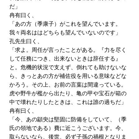
だ」
冉有曰く、
「あの方（季康子）がこれを望んでいます。
我々両名ははどちらも望んでいないのです」
孔先生曰く、
「求よ。周任が言ったことがある。『力を尽く
して任務につき、出来ないときは辞任する』
と。危機的状況で支えず、倒れても助けないな
ら、きっとあの方が補佐役を用いる意味などな
かろう。その上、お前の言葉は間違っている。
虎や野牛が檻から出たり、亀の甲や宝石が箱の
中で壊れたりしたときは、これは誰の過ちだ」
冉有曰く、
「今、あの顓臾は堅固に防備をしていて、（季
氏の領地である）費に近こうございます。今、
取らないなら、後世、必ず子孫の禍根となりま