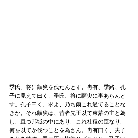
季氏、将に顓臾を伐たんとす。冉有、季路、孔
子に見えて曰く、季氏、将に顓臾に事あらんと
す。孔子曰く、求よ、乃ち爾これ過てることな
きか。それ顓臾は、昔者先王以て東蒙の主と為
し、且つ邦域の中にあり。これ社稷の臣なり。
何を以てか伐つことを為さん。冉有曰く、夫子