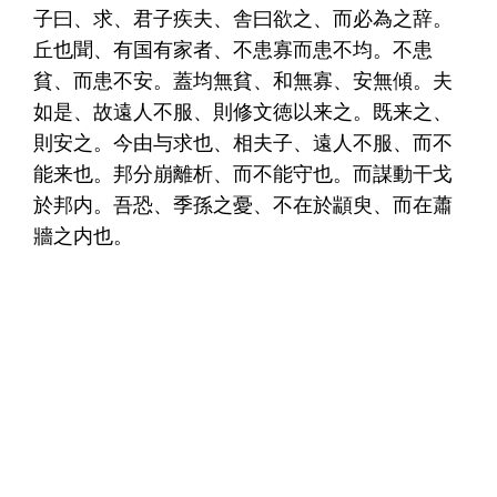
子曰、求、君子疾夫、舎曰欲之、而必為之辞。
丘也聞、有国有家者、不患寡而患不均。不患
貧、而患不安。蓋均無貧、和無寡、安無傾。夫
如是、故遠人不服、則修文徳以来之。既来之、
則安之。今由与求也、相夫子、遠人不服、而不
能来也。邦分崩離析、而不能守也。而謀動干戈
於邦内。吾恐、季孫之憂、不在於顓臾、而在蕭
牆之内也。