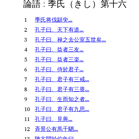
論語 : 季氏（きし）第十六
1
季氏将伐顓臾…
2
孔子曰、天下有道…
3
孔子曰、禄之去公室五世矣…
4
孔子曰、益者三友…
5
孔子曰、益者三楽…
6
孔子曰、侍於君子…
7
孔子曰、君子有三戒…
8
孔子曰、君子有三畏…
9
孔子曰、生而知之者…
10
孔子曰、君子有九思…
11
孔子曰、見善…
12
斉景公有馬千駟…
13
陳亢問於伯魚曰…