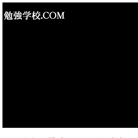
内
容
を
ス
キ
ッ
プ