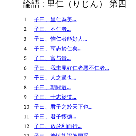
論語 : 里仁（りじん） 第四
1
子曰、里仁為美…
2
子曰、不仁者…
3
子曰、惟仁者能好人…
4
子曰、苟志於仁矣…
5
子曰、富与貴…
6
子曰、我未見好仁者悪不仁者…
7
子曰、人之過也…
8
子曰、朝聞道…
9
子曰、士志於道…
10
子曰、君子之於天下也…
11
子曰、君子懐徳…
12
子曰、放於利而行…
13
子曰、能以礼譲為国乎…