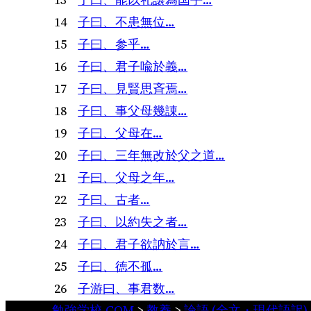
14
子曰、不患無位…
15
子曰、参乎…
16
子曰、君子喩於義…
17
子曰、見賢思斉焉…
18
子曰、事父母幾諌…
19
子曰、父母在…
20
子曰、三年無改於父之道…
21
子曰、父母之年…
22
子曰、古者…
23
子曰、以約失之者…
24
子曰、君子欲訥於言…
25
子曰、徳不孤…
26
子游曰、事君数…
勉強学校.COM
>
教養
>
論語 (全文・現代語訳)